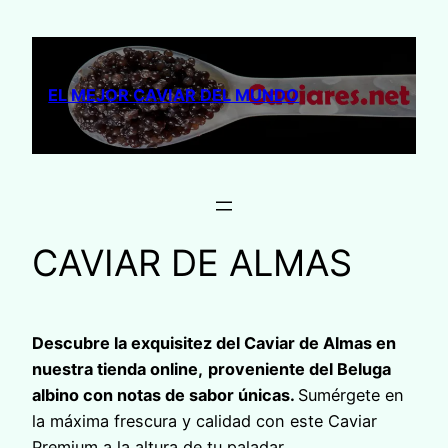
Saltar
al
contenido
EL MEJOR CAVIAR DEL MUNDO
CAVIAR DE ALMAS
Descubre la exquisitez del Caviar de Almas en
nuestra tienda online,
proveniente del Beluga
albino con notas de sabor únicas.
Sumérgete en
la máxima frescura y calidad con este Caviar
Premium a la altura de tu paladar.