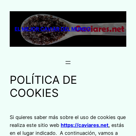
Saltar
al
contenido
EL MEJOR CAVIAR DEL MUNDO
POLÍTICA DE
COOKIES
Si quieres saber más sobre el uso de cookies que
realiza este sitio web
https://caviares.net
,
estás
en el lugar indicado. A continuación, vamos a