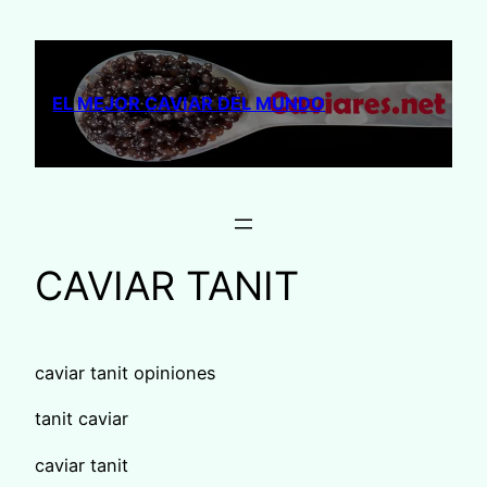
Saltar
al
contenido
EL MEJOR CAVIAR DEL MUNDO
CAVIAR TANIT
caviar tanit opiniones
tanit caviar
caviar tanit