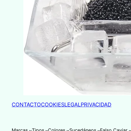
CONTACTO
COOKIES
LEGAL
PRIVACIDAD
Marcas
Tipos
Colores
Sucedáneos
Falso Caviar