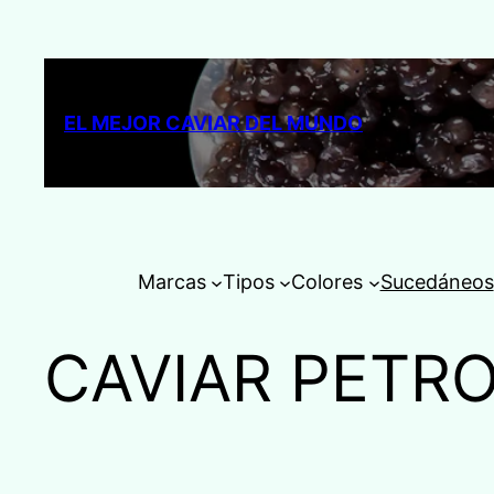
Saltar
al
contenido
EL MEJOR CAVIAR DEL MUNDO
Marcas
Tipos
Colores
Sucedáneos
CAVIAR PETR